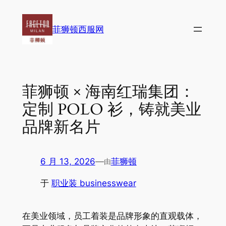
跳
至
菲狮顿西服网
内
容
菲狮顿 × 海南红瑞集团：
定制 POLO 衫，铸就美业
品牌新名片
6 月 13, 2026
—
菲狮顿
由
于
职业装 businesswear
在美业领域，员工着装是品牌形象的直观载体，