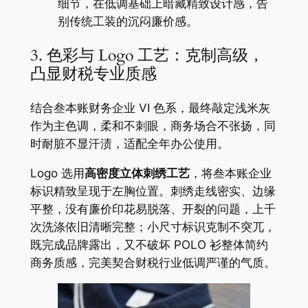
细节，在低调基础上暗藏精致设计感，告
别传统工装的沉闷廉价感。
3. 色彩与 Logo 工艺：克制高级，
凸显财税专业质感
结合叁本账财务企业 VI 色系，最终敲定浅米灰
作为主色调，柔和不刺眼，商务场合不张扬，同
时耐脏不显汗渍，适配全年办公使用。
Logo 选用
高密度立体刺绣工艺
，将叁本账企业
标识精致呈现于左胸位置。刺绣走线密实、边缘
平整，没有廉价印花易脱落、开裂的问题，上千
次洗涤依旧清晰完整；小尺寸标识克制不突兀，
既完成品牌露出，又不破坏 POLO 衫整体简约
商务质感，完美契合财税行业低调严谨的气质。