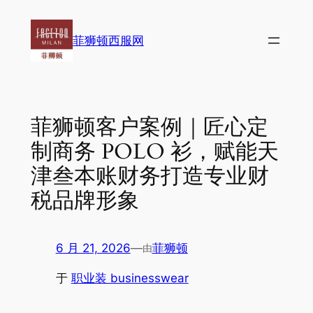
跳
至
菲狮顿西服网
内
容
菲狮顿客户案例｜匠心定
制商务 POLO 衫，赋能天
津叁本账财务打造专业财
税品牌形象
6 月 21, 2026
—
菲狮顿
由
于
职业装 businesswear