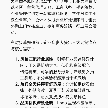
天津叁本账财务成立于 2020 年，扎根天津自贸
试验区，主营代理记账、工商代办、税务筹划、
企业管理咨询等一站式财税服务，常年对接中小
微企业客户，会计团队既要坐班处理账目，也要
外勤上门对接企业、参加商务洽谈、行业展会活
动。
在对接菲狮顿前，企业负责人提出三大定制痛点
与核心需求：
风格匹配行业属性
：财税行业忌讳轻浮休
闲，工装需简约大气、低饱和高级配色，
传递稳重、可靠的服务形象，兼顾男女员
工身形，不分年龄都能穿出干练气场；
兼顾全天候穿着舒适度
：会计长期伏案做
账、外勤奔波，夏季工装必须抗皱透气、
冰感亲肤，耐反复洗涤不易变形掉色；
品牌标识精致低调
：Logo 呈现不能浮夸，