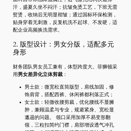
汗，盛夏久坐不闷汗；抗皱免烫工艺，下班无需
熨烫，收纳后无明显褶皱；通过国标环保检测，
贴身穿着无刺激，反复机洗不起球、不发硬，适
配企业高频换洗需求。
2. 版型设计：男女分版，适配多元
身形
财务团队男女员工兼有，体型跨度大。菲狮顿采
用
男女差异化立体剪裁
：
男士款：微宽松直筒版型，肩线加固，修
饰肩背，搭配西裤、休闲裤都利落正式；
女士款：轻微收腰剪裁，优化腰线不显臃
肿，兼顾温柔与专业，规避紧身、宽松显
邋遢的问题。 领口采用加厚不易变形翻
领，三粒扣简约门襟，肩部增设透气冲孔