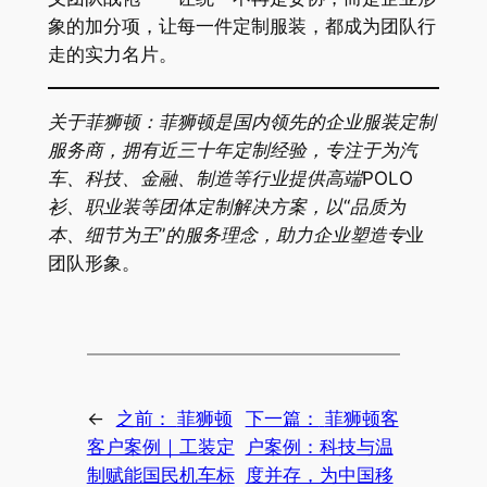
象的加分项，让每一件定制服装，都成为团队行
走的实力名片。
关于菲狮顿：菲狮顿是国内领先的企业服装定制
服务商，拥有近三十年定制经验，专注于为汽
车、科技、金融、制造等行业提供高端POLO
衫、职业装等团体定制解决方案，以“品质为
本、细节为王”的服务理念，助力企业塑造专
业
团队形象。
←
之前：
菲狮顿
下一篇：
菲狮顿客
客户案例｜工装定
户案例：科技与温
制赋能国民机车标
度并存，为中国移