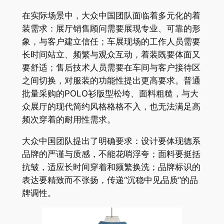
在实际场景中，大众中国团队面临着多元化的着
装需求：展厅销售顾问需要展现专业、可靠的形
象，与客户建立信任；车展现场的工作人员需要
长时间站立、频繁与观众互动，着装既要体面又
要舒适；售后技术人员需要在车间与客户接待区
之间切换，对服装的功能性提出更高要求。普通
批量采购的POLO衫版型松垮、面料粗糙，与大
众展厅的现代简约风格格格不入，也无法满足高
频次穿着的耐用性需求。
大众中国团队提出了明确要求：设计要体现德系
品牌的严谨与质感，不能花哨浮夸；面料要挺括
抗皱，适应长时间穿着和频繁换洗；品牌标识的
表达要精致而不张扬，传递“沉稳中见品质”的品
牌调性。