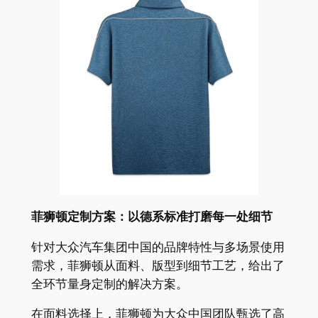
菲狮顿定制方案：以德系标准打磨每一处细节
针对大众汽车集团中国的品牌特性与多场景使用
需求，菲狮顿从面料、版型到细节工艺，给出了
全环节量身定制的解决方案。
在面料选择上，菲狮顿为大众中国团队甄选了高