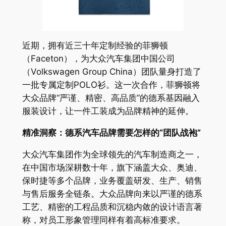
近期，拥有近三十年定制经验的菲狮顿
（Faceton），为大众汽车集团中国公司
（Volkswagen Group China）团队量身打造了
一批专属定制POLO衫。这一次合作，菲狮顿将
大众品牌“严谨、精密、高品质”的德系基因融入
服装设计，让一件工装成为品牌精神的延伸。
精准洞察：德系汽车品牌需要怎样的“团队战袍”
大众汽车集团作为全球领先的汽车制造商之一，
在中国市场深耕数十年，旗下涵盖大众、奥迪、
保时捷等多个品牌，业务覆盖研发、生产、销售
与售后服务全链条。大众品牌向来以严谨的德系
工艺、精密的工程品质和沉稳内敛的设计语言著
称，对员工形象管理同样有着高标准要求。