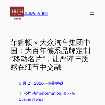
跳
至
菲狮顿西服网
内
容
菲狮顿 × 大众汽车集团中
国：为百年德系品牌定制
“移动名片”，让严谨与质
感在细节中交融
6 月 21, 2026
—
菲狮顿
由
于
公司动态information
, 
职业装
businesswear