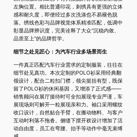
左胸位置。相比普通印花，刺绣具有更强的立体
感和耐久度，即便经过多次洗涤也不易褪色脱
落。绣线色彩与品牌视觉体系精准匹配，低调中
彰显品牌辨识度，完美诠释了大众“沉稳内敛、
品质至上”的品牌哲学。
细节之处见匠心：为汽车行业多场景而生
一件真正匹配汽车行业需求的定制服装，往往在
细节处见真功。本次定制的POLO衫采用经典翻
领设计，配合二粒扣门襟，领尖挺括有型，既保
留了POLO衫的休闲基因，又增添了正式感——
销售顾问在展厅接待时可全扣展现专业严谨，车
展现场则可解开一粒展现亲和力。袖口采用螺纹
收口设计，自然贴合手臂，在搬动物料、与客户
互动时利落不拖沓。侧缝下摆开衩设计增加了活
动自由度，员工在弯腰、抬手等动作中毫无束缚
感。