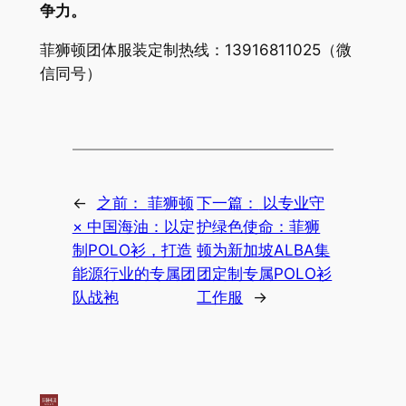
争力。
菲狮顿团体服装定制热线：13916811025（微
信同号）
←
之前：
菲狮顿
下一篇：
以专业守
× 中国海油：以定
护绿色使命：菲狮
制POLO衫，打造
顿为新加坡ALBA集
能源行业的专属团
团定制专属POLO衫
队战袍
工作服
→