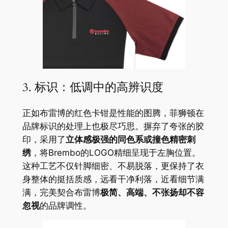
3. 标识：低调中的高辨识度
正如布雷博的红色卡钳是性能的图腾，菲狮顿在
品牌标识的处理上也极尽巧思。摒弃了夸张的胶
印，采用了
立体感极强的同色系或撞色精密刺
绣
，将Brembo的LOGO精细呈现于左胸位置。
这种工艺不仅针脚细密、不易脱落，更保持了衣
身整体的挺括质感，远看干净利落，近看细节满
满，完美契合布雷博
极简、高端、不张扬却不容
忽视
的品牌调性。