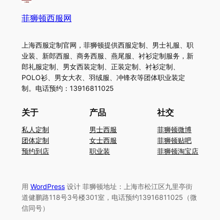
菲狮顿西服网
上海西服定制官网，菲狮顿提供西服定制、男士礼服、职
业装、新郎西服、商务西服、燕尾服、衬衫定制服务，新
郎礼服定制、男女西装定制、正装定制、衬衫定制、
POLO衫、男女大衣、羽绒服、冲锋衣等团体职业装定
制。电话预约：13916811025
关于
产品
社交
私人定制
男士西服
菲狮顿微博
团体定制
女士西服
菲狮顿贴吧
预约到店
职业装
菲狮顿淘宝店
用
WordPress
设计 菲狮顿地址：上海市松江区九里亭街
道健鹏路118号3号楼301室，电话预约13916811025（微
信同号）