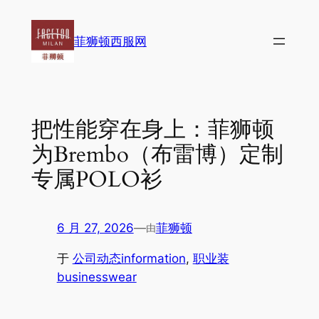
跳
至
菲狮顿西服网
内
容
把性能穿在身上：菲狮顿
为Brembo（布雷博）定制
专属POLO衫
6 月 27, 2026
—
菲狮顿
由
于
公司动态information
, 
职业装
businesswear