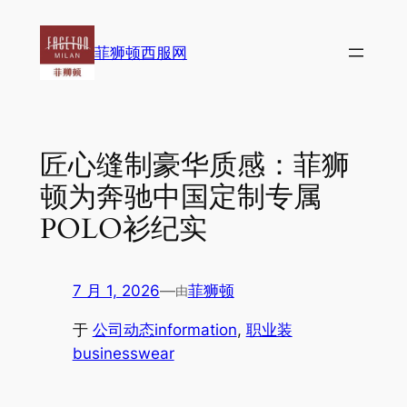
跳
至
菲狮顿西服网
内
容
匠心缝制豪华质感：菲狮
顿为奔驰中国定制专属
POLO衫纪实
7 月 1, 2026
—
菲狮顿
由
于
公司动态information
, 
职业装
businesswear