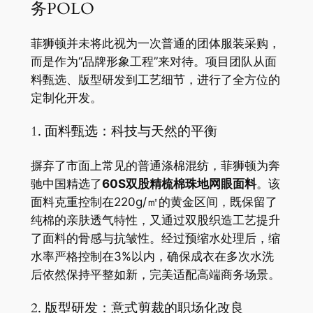
务POLO
菲狮顿并未将此视为一次普通的团体服装采购，
而是作为“品牌形象工程”来对待。项目团队从面
料甄选、版型研发到工艺细节，进行了全方位的
定制化开发。
1. 面料甄选：科技与天然的平衡
摒弃了市面上常见的普通涤棉混纺，菲狮顿为奔
驰中国精选了
60S双股精梳棉珠地网眼面料
。该
面料克重控制在220g/㎡的黄金区间，既保留了
纯棉的亲肤透气特性，又通过双股织造工艺提升
了面料的骨感与抗皱性。经过预缩水处理后，缩
水率严格控制在3%以内，确保成衣在多次水洗
后依然保持平整如新，完美适配高端商务场景。
2. 版型研发：意式剪裁的职场化改良