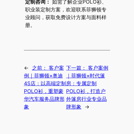
定制咨询：
如需了解企业POLO衫、
职业装定制方案，欢迎联系菲狮顿专
业顾问，获取免费设计方案与面料样
册。
←
之前：
客户案
下一篇：
客户案例
例｜菲狮顿×奥迪
｜菲狮顿×时代篷
4S店：以高端定制
房：专属定制
POLO衫，重塑豪
POLO衫，打造户
华汽车服务品牌形
外篷房行业专业品
象
牌形象
→