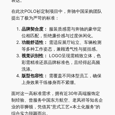
表达。
在此次POLO衫定制项目中，奔驰中国采购团队
提出了极为严苛的标准：
品牌契合度：
服装质感需与奔驰的豪华定
位相匹配，拒绝廉价感与过度休闲化。
功能舒适性：
需适应展厅站立、车辆检测
等多种工作姿态，兼顾透气性与挺括感。
视觉识别性：
LOGO呈现需精致立体，色
彩需精准还原品牌标准色，且经得起高频
洗涤。
版型包容性：
需覆盖不同体型员工，确保
上身效果干练修身而不紧绷。
面对这一高标准需求，拥有近30年高端服饰定
制经验、曾服务中国东方航空、老凤祥等知名企
业的菲狮顿，凭借其“意式工艺+本土化服务”的
综合实力脱颖而出。