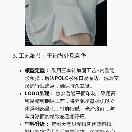
3. 工艺细节：于细微处见豪华
领型定型：
采用三本针加固工艺+内置隐
形领撑，解决POLO衫领口易卷边、洗后变
形的行业痛点，确保持久立挺。
LOGO呈现：
放弃普通平面印花，采用高
密度精密刺绣工艺，将奔驰星徽标识以立
体浮雕感呈现，针脚细腻、光泽度好，与
车身漆面的精致感遥相呼应。
辅料升级：
定制天然贝壳扣替代塑料扣，
袖口罗纹采用高弹氨纶混纺，耐拉扯不变