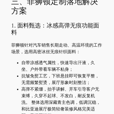
三、菲狮顿定制落地解决
方案
1. 面料甄选：冰感高弹无痕功能面
料
菲狮顿针对汽车销售长期走动、高温环境的工作
场景，选用高密冰丝无痕针织面料：
自带凉感透气属性，快速导出汗液，久
坐、户外带看车辆不粘身；
抗皱免熨工艺，下班悬挂即可恢复平整，
无需频繁熨烫，展厅形象时刻整洁；
高弹不紧绷，抬手讲解、开车引导客户无
束缚，久穿不起球、不发白，耐反复机
洗。 整体选用深藏青主色调，低调沉稳，
和比亚迪展厅极简轻奢装修风格完美适