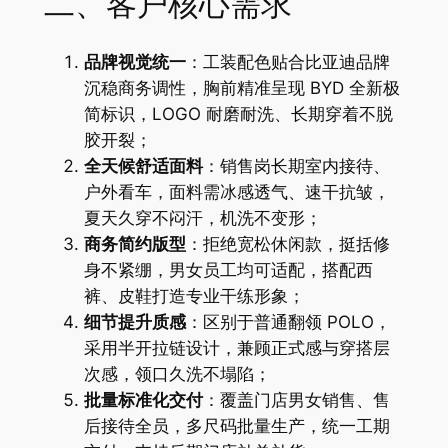
二、客户核心需求
品牌视觉统一
：工装配色贴合比亚迪品牌
沉稳商务调性，胸前精准呈现 BYD 全新极
简标识，LOGO 耐磨耐洗、长期穿着不脱
胶开裂；
全天候舒适面料
：销售岗长期室内接待、
户外看车，面料需冰感透气、速干抗皱，
夏天久穿不闷汗，机洗不变形；
商务简约版型
：拒绝宽松休闲款，挺括修
身不紧绷，男女员工均可适配，搭配西
裤、皮鞋打造专业干练形象；
细节提升质感
：区别于普通翻领 POLO，
采用半开拉链设计，兼顾正式感与穿搭层
次感，领口久洗不塌陷；
批量标准化交付
：覆盖门店男女销售、售
后接待全员，多尺码批量生产，统一工期