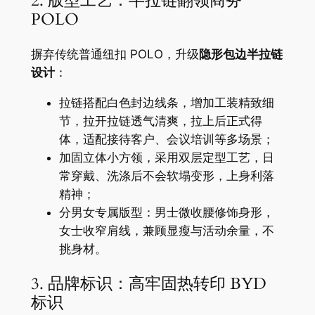
2. 版型工艺：半拉链翻领商务
POLO
摒弃传统普通纽扣 POLO，升级
隐形包边半拉链
设计
：
拉链搭配白色封边线条，增加工装精致细
节，拉开拉链透气清爽，拉上后正式得
体，适配接待客户、会议培训等多场景；
加固立体小方领，采用双层定型工艺，日
常穿戴、洗涤后不会软塌变形，上身利落
精神；
分男女专属版型：男士微收腰修饰身形，
女士收窄肩线，兼顾显瘦与活动余量，不
挑身材。
3. 品牌标识：高牢固热转印 BYD
标识