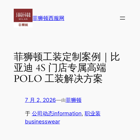
跳
至
菲狮顿西服网
内
容
菲狮顿工装定制案例｜比
亚迪 4S 门店专属高端
POLO 工装解决方案
7 月 2, 2026
—
菲狮顿
由
于
公司动态information
, 
职业装
businesswear