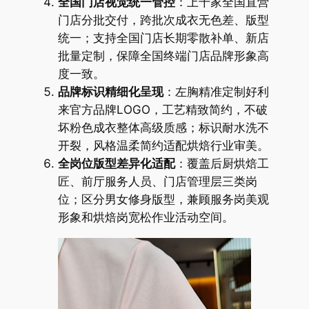
全国门店视觉统一管控
：上千家全国直营
门店分批交付，跨批次成衣无色差、版型
统一；支持全国门店长期零散补单、新店
批量定制，保障全国终端门店品牌形象高
度一致。
品牌标识精细化呈现
：左胸精准定制好利
来官方品牌LOGO，工艺精致简约，不破
坏粉色成衣整体高级质感；标识耐水洗不
开裂，风格温柔简约适配烘焙行业审美。
全岗位版型差异化适配
：覆盖后厨烘焙工
匠、前厅服务人员、门店管理层三类岗
位；区分男女修身版型，兼顾服务岗美观
形象和烘焙岗宽松作业活动空间。