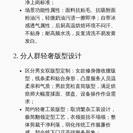
净上岗标准；
场景功能性属性：面料抗粘毛、抗吸附面
粉油污，轻微奶油污渍一擦即净；自带冰
感透气属性，后厨高温烘焙环境不闷汗、
不贴身；耐高频水洗，反复清洗不易发黄
发白。
2. 分人群轻奢版型设计
区分男女双版型定制：女款修身微收腰版
型，线条柔和贴合身形，凸显服务人员温
柔亲和气质；男款宽松直筒版型，满足烘
焙师大幅度揉面、摆盘、设备操作作业需
求；
简约轻奢工装版型：取消繁杂工装设计，
极简翻领定型工艺，衣领挺括不塌领；整
体剪裁干净利落，弱化传统工作服廉价
感，契合线下门店高端服务形象；