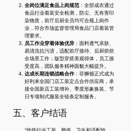
全岗位满足食品上岗规范
：全部成衣通过
食品行业着装安全检测，防尘、无有害印
染物质，前厅后厨全员均可合规上岗作
业，符合市场监督管理局食品门店着装管
理要求。
员工作业穿着体验优异
：面料透气亲肤、
易清洗抗污渍，适配前厅接待、后厨烘焙
全场景工作；版型穿搭美观得体，员工接
受度高，团队服务精神面貌大幅提升。
达成长期连锁战略合作
：菲狮顿正式成为
好利来全国门店工装定点合作供应商，承
接全国新店工装增补、季度形象换装、节
日专项制式服装全链条定制服务。
五、客户结语
“烘焙行业工装，颜值、卫生和适配性