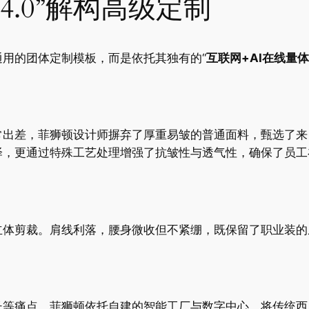
4.0”解构高级定制
用的团体定制模板，而是依托其独有的“
互联网+AI在线量体
常出差，菲狮顿设计师摒弃了厚重易皱的普通面料，甄选了来
泽，更通过特殊工艺处理增强了抗皱性与透气性，确保了员工
立体剪裁。肩线利落，腰身微收但不紧绷，既保留了职业装的
等痛点，菲狮顿依托自建的智能工厂与数字中心，将传统西服