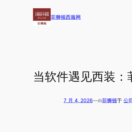
跳
至
菲狮顿西服网
内
容
当软件遇见西装：
7 月 4, 2026
—
菲狮顿
于
公司
由