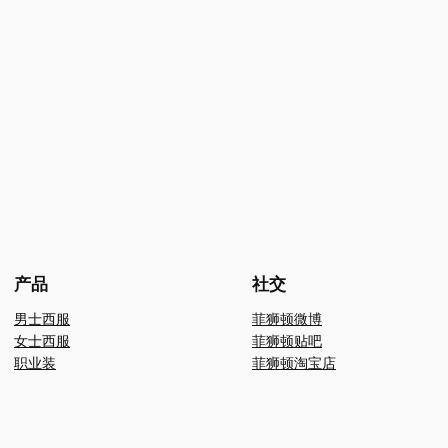
产品
社交
男士西服
菲狮顿微博
女士西服
菲狮顿贴吧
职业装
菲狮顿淘宝店