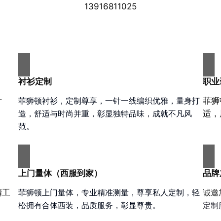
13916811025
衬衫定制
职业
计
菲狮顿衬衫，定制尊享，一针一线编织优雅，量身打
菲狮
造，舒适与时尚并重，彰显独特品味，成就不凡风
适，
范。
上门量体（西服到家）
品牌
菲狮顿上门量体，专业精准测量，尊享私人定制，轻
精工
诚邀
松拥有合体西装，品质服务，彰显尊贵。
定制