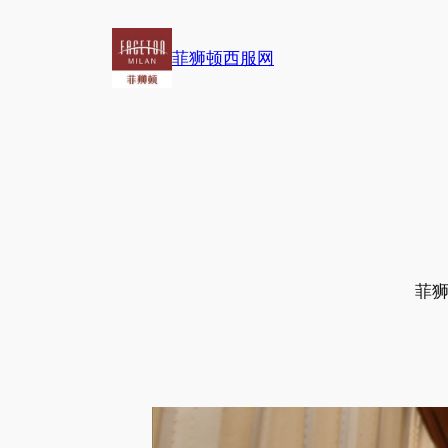
跳
至
菲狮顿西服网
内
容
菲狮